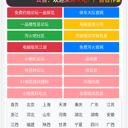
免费约炮论坛一品探花
修车大队官网
一品楼性息论坛
电脑版泄火吧
泻火吧社区
良家楼凤学妹性息
电脑版凤江湖
免费泻火官网
小喇叭论坛
品凤楼
快活林论坛
楼凤宫
51探花楼凤爆料
外围约炮
小姐黑料吃瓜
全国楼凤性息
首页
北京
上海
天津
重庆
广东
江苏
浙江
河北
山东
河南
湖北
湖南
安徽
江西
福建
陕西
甘肃
宁夏
四川
广西