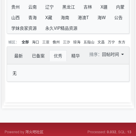
贵州
云南
辽宁
黑龙江
吉林
X疆
内蒙
山西
青海
X藏
海南
港澳T
海W
公告
学妹良家资源
永久VIP精品资源
城区：
海口
三亚
儋州
三沙
琼海
五指山
文昌
万宁
东方
全部
排序：
回帖时间
最新
已备案
优秀
精华
无
Powered by
Processed:
, SQL:
泻火吧社区
0.032
13